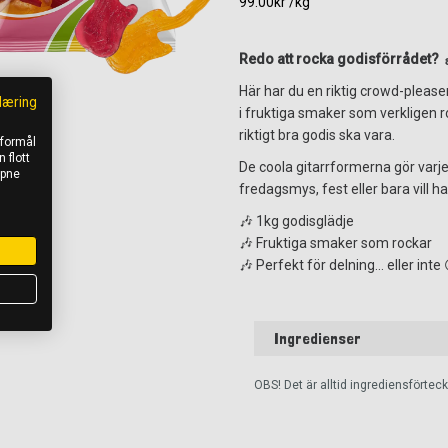
99.00kr /kg
Redo att rocka godisförrådet? 
Här har du en riktig crowd-pleaser
læring
i fruktiga smaker som verkligen 
riktigt bra godis ska vara.
 formål
 flott
De coola gitarrformerna gör varje
åpne
fredagsmys, fest eller bara vill ha 
🎶 1kg godisglädje
🎶 Fruktiga smaker som rockar
🎶 Perfekt för delning… eller inte 
Ingredienser
OBS! Det är alltid ingrediensförte