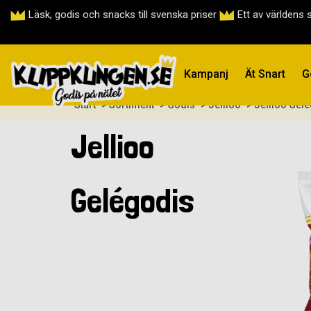
Läsk, godis och snacks till svenska priser
Ett av världens 
Kampanj
Ät Snart
G
Start
> Sortiment
> Godis
> Jellioo
> Jellioo Gel
Jellioo
Gelégodis