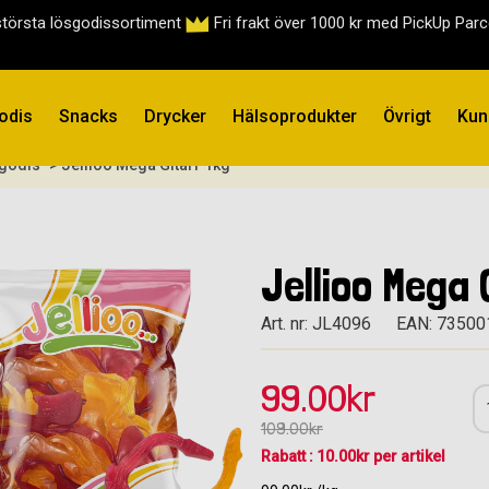
största lösgodissortiment
Fri frakt över 1000 kr med PickUp Par
odis
Snacks
Drycker
Hälsoprodukter
Övrigt
Kun
égodis
> Jellioo Mega Gitarr 1kg
Jellioo Mega 
Art. nr: JL4096
EAN: 7350
99.00kr
109.00kr
Rabatt : 10.00kr per artikel