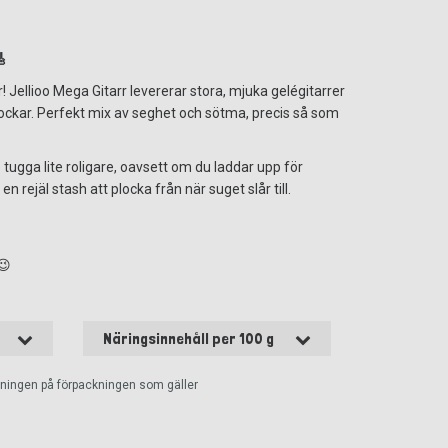
🎸
! Jellioo Mega Gitarr levererar stora, mjuka gelégitarrer
rockar. Perfekt mix av seghet och sötma, precis så som
 tugga lite roligare, oavsett om du laddar upp för
en rejäl stash att plocka från när suget slår till.
😉
Näringsinnehåll per 100 g
ckningen på förpackningen som gäller