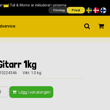
cel
Tull & Moms är inkluderat i priserna
Företag
Privat
dservice
Gitarr 1kg
015224346
Vikt: 1.0 kg
Lägg i varukorgen