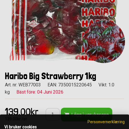
Haribo Big Strawberry 1kg
Art. nr: WEB77003
EAN: 7350015220645
Vikt: 1.0
kg
Bäst före: 04 Juni 2026
139.00kr
Lägg i varukorgen
139.00kr /st
Personvernerklæring
Vi bruker cookies