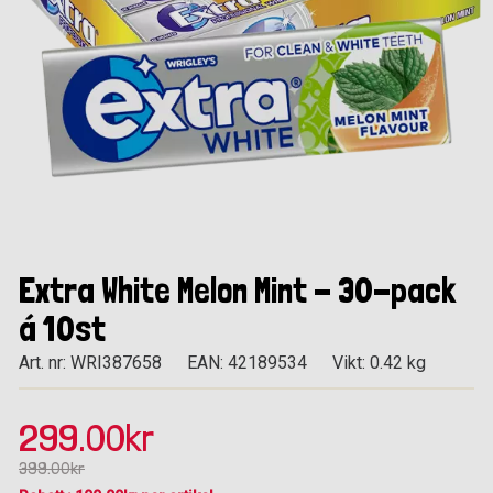
Extra White Melon Mint - 30-pack
á 10st
Art. nr: WRI387658
EAN: 42189534
Vikt: 0.42 kg
299.00kr
399.00kr