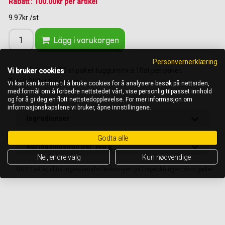
Rabatt : 100.00kr per artikel
9.97kr /st
Lägg i varukorgen
Personvernerklæring
Vi bruker cookies
En hellåda med 30 st paket tuggummi á 10st per paket.
Totalt 300st tuggummi.
Vi kan kan komme til å bruke cookies for å analysere besøk på nettsiden,
med formål om å forbedre nettstedet vårt, vise personlig tilpasset innhold
og for å gi deg en flott nettstedopplevelse. For mer informasjon om
informasjonskapslene vi bruker, åpne innstillingene.
Ingredienser
Godta alle
Näringsinnehåll per 100 g
Nei, endre valg
Kun nødvendige
OBS! Det är alltid ingrediensförteckningen på förpackningen som gäller