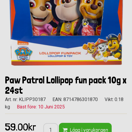
Paw Patrol Lollipop fun pack 10g x
24st
Art. nr: KLIPP30187
EAN: 8714786301870
Vikt: 0.18
kg
Bäst före: 10 Juni 2025
59.00kr
Lägg i varukorgen