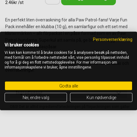
2.46kr /st
En perfekt liten överraskning för alla Paw Patrol-fans! Varje Fun
Pack innehåller en klubba (10 g), en samlarfigur och ett set med
klistermärken – allt förpackat i en påse formad som en av Paw
Personvernerklæring
Patrol-hundarna. Superkul att samla på, ge bort eller lägga i
Vi bruker cookies
godispåsar och kalaspåsar.
Vi kan kan komme til å bruke cookies for å analysere besøk på nettsiden,
Det här är ett displaypack med totalt 24 mixade Paw Patrol Fun
med formål om å forbedre nettstedet vårt, vise personlig tilpasset innhold
og for å gi deg en flott nettstedopplevelse. For mer informasjon om
Pack – perfekt att dela med kompisar eller använda till kalas och
informasjonskapslene vi bruker, åpne innstillingene.
överraskningar.
Godta alle
Ingredienser
Nei, endre valg
Kun nødvendige
OBS! Det är alltid ingrediensförteckningen på förpackningen som gäller