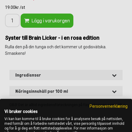
19.00kr /st
Lägg i varukorgen
Syster till Brain Licker - i en rosa edition
Rulla den på din tunga och det kommer ut godisvätska.
Smaskens!
Ingredienser
Näringsinnehåll per 100 ml
OBS! Det är alltid ingrediensförteckningen på förpackningen som gäller
Personvernerklæring
Vi bruker cookies
Vi kan kan komme til å bruke cookies for å analysere besøk på nettsiden,
med formål om å forbedre nettstedet vårt, vise personlig tilpasset innhold
og for å gi deg en flott nettstedopplevelse. For mer informasjon om