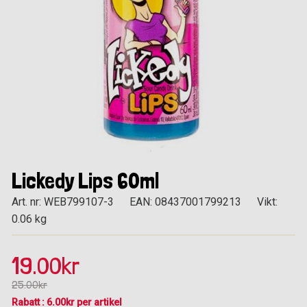
Lickedy Lips 60ml
Art. nr: WEB799107-3
EAN: 08437001799213
Vikt:
0.06 kg
19.00kr
25.00kr
Rabatt : 6.00kr per artikel