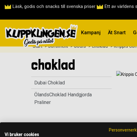
Läsk, godis och snacks till svenska priser
Ett av världens 
Kampanj
Ät Snart
G
Start
> Sortiment
> Godis
> choklad
> Krippis Cor
choklad
Dubai Choklad
ÖlandsChoklad Handgjorda
Praliner
Personvernerk
Vi bruker cookies