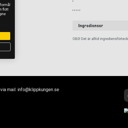
 formål
, , , , ,
 flott
åpne
Ingredienser
OBS! Det är alltid ingrediensförte
via mail: info@klippkungen.se