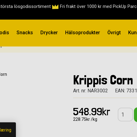
största lösgodissortiment
Fri frakt över 1000 kr med PickUp Par
odis
Snacks
Drycker
Hälsoprodukter
Övrigt
Kun
n
Krippis Corn
Art. nr: NAR3002
EAN: 733
548.99kr
228.75kr /kg
læring
,