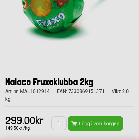
Malaco Fruxoklubba 2kg
Art. nr: MAL1012914
EAN: 7330869151371
Vikt: 2.0
kg
299.00kr
Lägg i varukorgen
149.50kr /kg