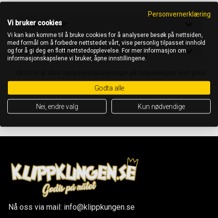
Personvernerklæring
Vi bruker cookies
Ingredienser
Vi kan kan komme til å bruke cookies for å analysere besøk på nettsiden,
med formål om å forbedre nettstedet vårt, vise personlig tilpasset innhold
Näringsinnehåll per 100 g
og for å gi deg en flott nettstedopplevelse. For mer informasjon om
informasjonskapslene vi bruker, åpne innstillingene.
OBS! Det är alltid ingrediensförteckningen på förpackningen som gäller
Godta alle
Nei, endre valg
Kun nødvendige
Nå oss via mail: info@klippkungen.se