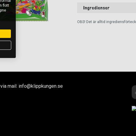
 formål
 flott
Ingredienser
åpne
OBS! Det är alltid ingrediensförte
via mail: info@klippkungen.se