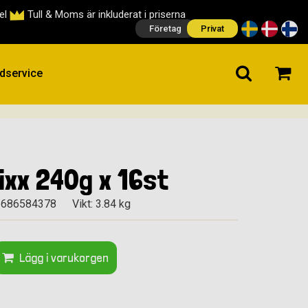
cel
Tull & Moms är inkluderat i priserna
Företag
Privat
dservice
ixx 240g x 16st
1686584378
Vikt: 3.84 kg
Lägg i varukorgen