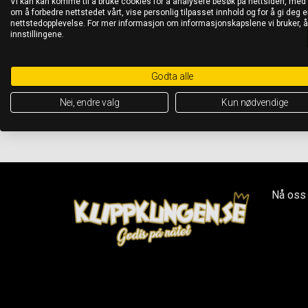
Vi kan kan komme til å bruke cookies for å analysere besøk på nettsiden, med
om å forbedre nettstedet vårt, vise personlig tilpasset innhold og for å gi deg en
nettstedopplevelse. For mer informasjon om informasjonskapslene vi bruker, 
innstillingene.
Godta alle
Nei, endre valg
Kun nødvendige
Nå oss 