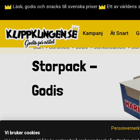
Läsk, godis och snacks till svenska priser
Ett av världens 
Kampanj
Ät Snart
G
Start
> Sortiment
> Godis
> Storkonsument
> Sto
Storpack -
Godis
Personvernerk
Vi bruker cookies