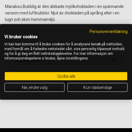
Marabou Bubblig är den älskade mjölkchokladen i en spännande
version med luftbubblor. Njut av chokladen på språng eller i en
lugn och skön hemmamiljö.
Personvernerklæring
,
Vi bruker cookies
,
Vi kan kan komme til å bruke cookies for å analysere besøk på nettsiden,
med formål om å forbedre nettstedet vårt, vise personlig tilpasset innhold
og for å gi deg en flott nettstedopplevelse. For mer informasjon om
informasjonskapslene vi bruker, åpne innstillingene.
Ingredienser
Näringsinnehåll per 100 g
Godta alle
Nei, endre valg
Kun nødvendige
OBS! Det är alltid ingrediensförteckningen på förpackningen som gäller