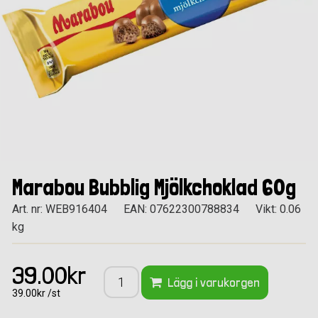
Marabou Bubblig Mjölkchoklad 60g
Art. nr: WEB916404
EAN: 07622300788834
Vikt: 0.06
kg
39.00kr
Lägg i varukorgen
39.00kr /st