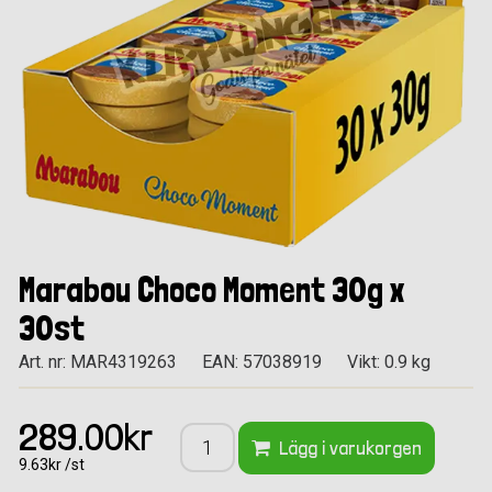
Marabou Choco Moment 30g x
30st
Art. nr: MAR4319263
EAN: 57038919
Vikt: 0.9 kg
289.00kr
Lägg i varukorgen
9.63kr /st