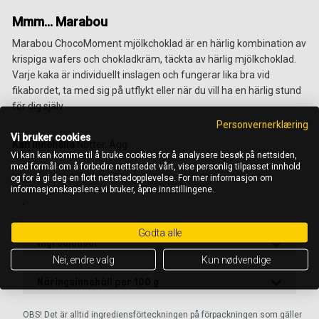
Mmm... Marabou
Marabou ChocoMoment mjölkchoklad är en härlig kombination av
krispiga wafers och chokladkräm, täckta av härlig mjölkchoklad.
Varje kaka är individuellt inslagen och fungerar lika bra vid
fikabordet, ta med sig på utflykt eller när du vill ha en härlig stund
för dig själv.
Personvernerklæring
Vi bruker cookies
Kan innehålla
Nötter, Ägg
Vi kan kan komme til å bruke cookies for å analysere besøk på nettsiden,
med formål om å forbedre nettstedet vårt, vise personlig tilpasset innhold
, ,
og for å gi deg en flott nettstedopplevelse. For mer informasjon om
informasjonskapslene vi bruker, åpne innstillingene.
,
Godta alle
Ingredienser
Nei, endre valg
Kun nødvendige
Näringsinnehåll per 100 g
OBS! Det är alltid ingrediensförteckningen på förpackningen som gäller