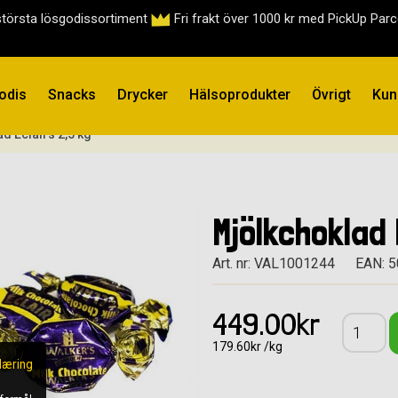
största lösgodissortiment
Fri frakt över 1000 kr med PickUp Par
odis
Snacks
Drycker
Hälsoprodukter
Övrigt
Kun
d Eclairs 2,5 kg
Mjölkchoklad 
Art. nr: VAL1001244
EAN: 
449.00kr
179.60kr /kg
læring