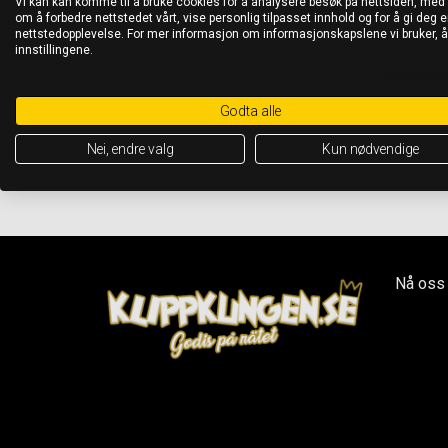
Vi kan kan komme til å bruke cookies for å analysere besøk på nettsiden, med
om å forbedre nettstedet vårt, vise personlig tilpasset innhold og for å gi deg en
nettstedopplevelse. For mer informasjon om informasjonskapslene vi bruker, 
innstillingene.
Godta alle
Nei, endre valg
Kun nødvendige
Nå oss 