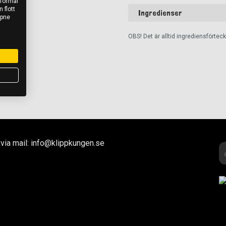
 formål
 flott
Ingredienser
åpne
OBS! Det är alltid ingrediensförte
via mail: info@klippkungen.se