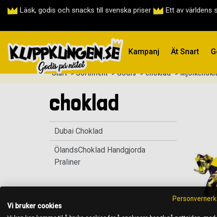
Läsk, godis och snacks till svenska priser
Ett av världens 
Kampanj
Ät Snart
G
Start
> Sortiment
> Godis
> choklad
> Mjölkchokla
choklad
Dubai Choklad
ÖlandsChoklad Handgjorda
Praliner
Personvernerk
Vi bruker cookies