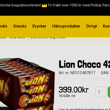
största lösgodissortiment
Fri frakt över 1000 kr med PickUp Par
odis
Snacks
Drycker
Hälsoprodukter
Övrigt
Kun
klad - hela lådor
> Lion Choco 42g x 24st
Lion Choco 4
Art. nr: NES12487817
EAN:
399.00kr
16.62kr /st
Lion är en läcker kombination av k