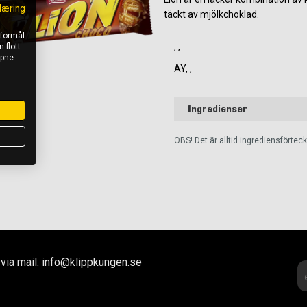
læring
täckt av mjölkchoklad.
 formål
, ,
 flott
åpne
AY, ,
Ingredienser
OBS! Det är alltid ingrediensförte
via mail: info@klippkungen.se