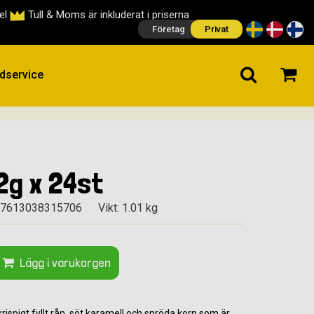
cel
Tull & Moms är inkluderat i priserna
Företag
Privat
dservice
2g x 24st
 7613038315706
Vikt: 1.01 kg
Lägg i varukorgen
rispigt fyllt rån, söt karamell och spröda korn som är