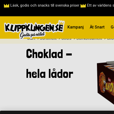
Läsk, godis och snacks till svenska priser
Ett av världens 
Kampanj
Ät Snart
G
Start
> Sortiment
> Godis
> Storkonsument
> Cho
Choklad -
hela lådor