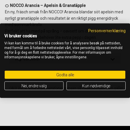
🍊 NOCCO Arancia – Apelsin & Granatäpple
En ny, fräsch smak från NOCCO! Arancia blandar söt apelsin med
syrligt granatäpple och resultatet är en riktigt pigg energidryck
med sommarkänsla.
Personvernerklæring
Perfekt att ha med på språng – oavsett om du är på väg till
Vi bruker cookies
gymmet eller bara behöver lite extra pepp i dagen.
Vi kan kan komme til å bruke cookies for å analysere besøk på nettsiden,
med formål om å forbedre nettstedet vårt, vise personlig tilpasset innhold
og for å gi deg en flott nettstedopplevelse. For mer informasjon om
informasjonskapslene vi bruker, åpne innstillingene.
Ingredienser
Näringsinnehåll per 100 ml
Godta alle
Nei, endre valg
Kun nødvendige
OBS! Det är alltid ingrediensförteckningen på förpackningen som gäller