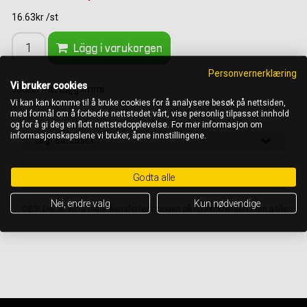
16.63kr /st
Lägg i varukorgen
Personvernerklæring
Vi bruker cookies
sockerfritt tuggummi
Vi kan kan komme til å bruke cookies for å analysere besøk på nettsiden,
med formål om å forbedre nettstedet vårt, vise personlig tilpasset innhold
og for å gi deg en flott nettstedopplevelse. For mer informasjon om
informasjonskapslene vi bruker, åpne innstillingene.
Ingredienser
Näringsinnehåll per 100 g
Godta alle
Nei, endre valg
Kun nødvendige
OBS! Det är alltid ingrediensförteckningen på förpackningen som gäller