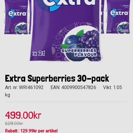
Extra Superberries 30-pack
Art. nr: WRI461092
EAN: 4009900547826
Vikt: 1.05
kg
499.00kr
629.00kr
Rabatt : 129.99kr per artikel