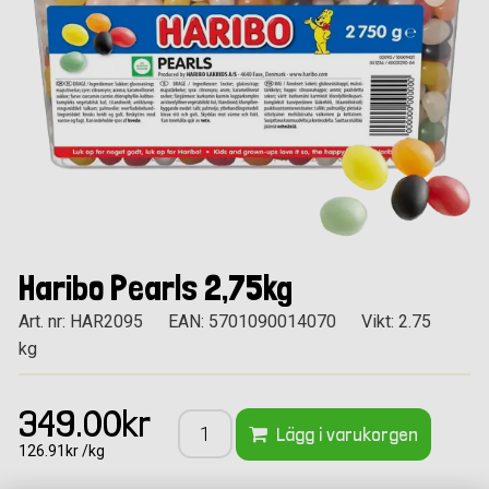
Haribo Pearls 2,75kg
Art. nr: HAR2095
EAN: 5701090014070
Vikt: 2.75
kg
349.00kr
Lägg i varukorgen
126.91kr /kg