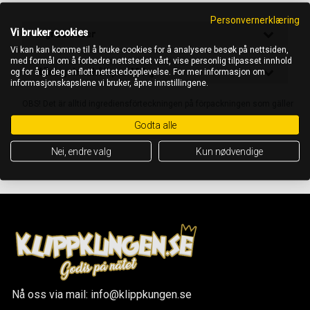
Personvernerklæring
Vi bruker cookies
Ingredienser
Vi kan kan komme til å bruke cookies for å analysere besøk på nettsiden,
med formål om å forbedre nettstedet vårt, vise personlig tilpasset innhold
Näringsinnehåll per 100 g
og for å gi deg en flott nettstedopplevelse. For mer informasjon om
informasjonskapslene vi bruker, åpne innstillingene.
OBS! Det är alltid ingrediensförteckningen på förpackningen som gäller
Godta alle
Nei, endre valg
Kun nødvendige
Nå oss via mail: info@klippkungen.se