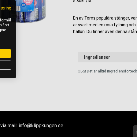
5.80kr /st
læring
En av Toms populära stänger, var
 formål
är svart med en rosa fyllning och
 flott
åpne
hallon. Du finner även denna stång 
Ingredienser
OBS! Det är alltid ingrediensförte
via mail: info@klippkungen.se