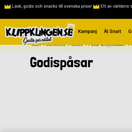
Läsk, godis och snacks till svenska priser
Ett av världens 
Kampanj
Ät Snart
G
Start
> Sortiment
> Godis
> Påsar & Stycksaker
>
Godispåsar