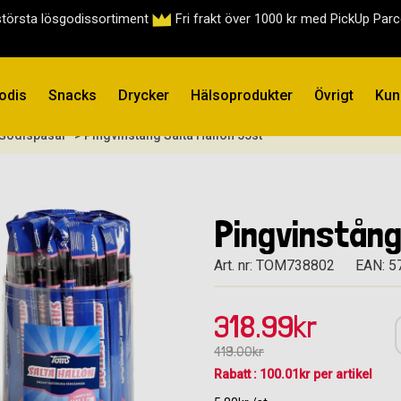
största lösgodissortiment
Fri frakt över 1000 kr med PickUp Par
odis
Snacks
Drycker
Hälsoprodukter
Övrigt
Kun
 Godispåsar
> Pingvinstång Salta Hallon 55st
Pingvinstång
Art. nr: TOM738802
EAN: 
318.99kr
419.00kr
Rabatt : 100.01kr per artikel