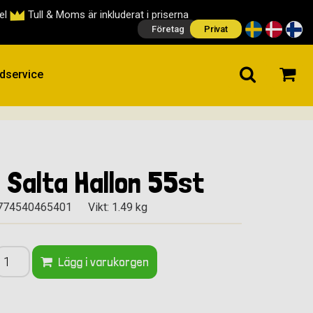
cel
Tull & Moms är inkluderat i priserna
Företag
Privat
dservice
 Salta Hallon 55st
5774540465401
Vikt: 1.49 kg
Lägg i varukorgen