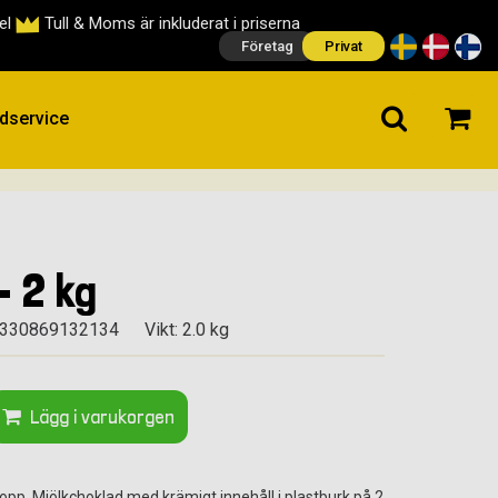
cel
Tull & Moms är inkluderat i priserna
Företag
Privat
dservice
- 2 kg
7330869132134
Vikt: 2.0 kg
Lägg i varukorgen
opp. Mjölkchoklad med krämigt innehåll i plastburk på 2