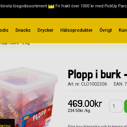
största lösgodissortiment
Fri frakt över 1000 kr med PickUp Par
odis
Snacks
Drycker
Hälsoprodukter
Övrigt
Kun
lopp i burk - 2 kg
Plopp i burk 
Art. nr: CLO1002206
EAN: 
469.00kr
234.50kr /kg
læring
Stor box klassiska och krämiga pl