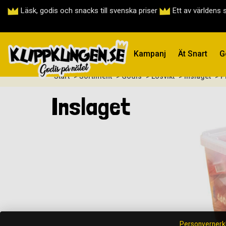
Läsk, godis och snacks till svenska priser
Ett av världens 
Kampanj
Ät Snart
G
Start
> Sortiment
> Godis
> Lösvikt
> Inslaget
> P
Inslaget
Personvernerk