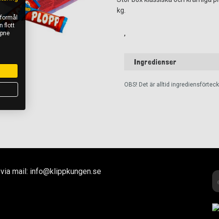
kg.
 formål
 flott
,
åpne
Ingredienser
OBS! Det är alltid ingrediensförte
via mail: info@klippkungen.se