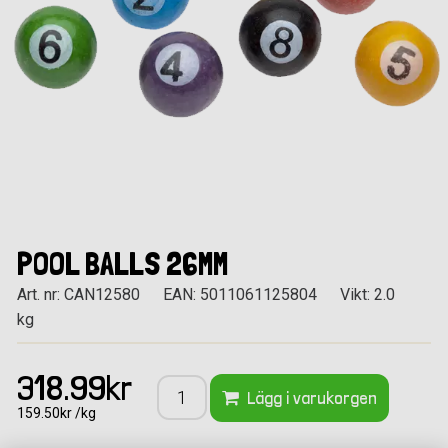
POOL BALLS 26MM
Art. nr: CAN12580
EAN: 5011061125804
Vikt: 2.0
kg
318.99kr
Lägg i varukorgen
159.50kr /kg