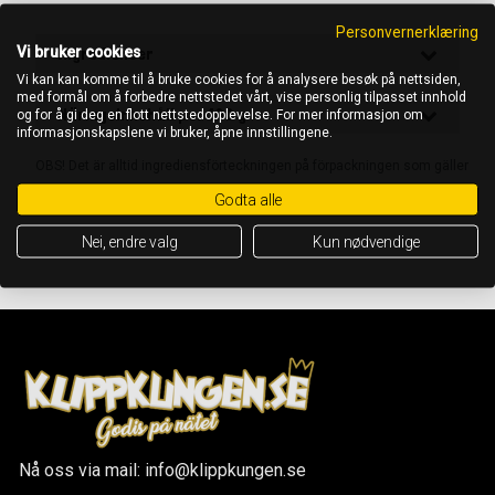
Personvernerklæring
Vi bruker cookies
Ingredienser
Vi kan kan komme til å bruke cookies for å analysere besøk på nettsiden,
med formål om å forbedre nettstedet vårt, vise personlig tilpasset innhold
Näringsinnehåll per 100 g
og for å gi deg en flott nettstedopplevelse. For mer informasjon om
informasjonskapslene vi bruker, åpne innstillingene.
OBS! Det är alltid ingrediensförteckningen på förpackningen som gäller
Godta alle
Nei, endre valg
Kun nødvendige
Nå oss via mail: info@klippkungen.se