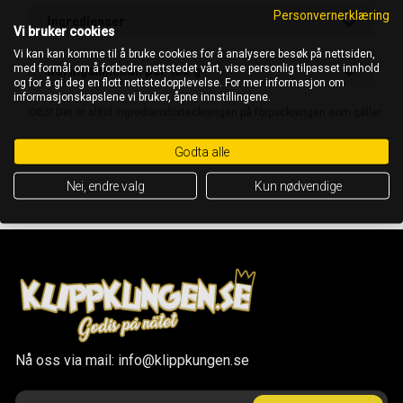
Personvernerklæring
Ingredienser
Vi bruker cookies
Vi kan kan komme til å bruke cookies for å analysere besøk på nettsiden,
med formål om å forbedre nettstedet vårt, vise personlig tilpasset innhold
Näringsinnehåll per 100 g
og for å gi deg en flott nettstedopplevelse. For mer informasjon om
informasjonskapslene vi bruker, åpne innstillingene.
OBS! Det är alltid ingrediensförteckningen på förpackningen som gäller
Godta alle
Nei, endre valg
Kun nødvendige
Nå oss via mail: info@klippkungen.se