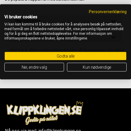
Personvernerklæring
Vi bruker cookies
Ingredienser
Vi kan kan komme til å bruke cookies for å analysere besøk på nettsiden,
med formål om å forbedre nettstedet vårt, vise personlig tilpasset innhold
og for å gi deg en flott nettstedopplevelse. For mer informasjon om
Näringsinnehåll per 100 g
informasjonskapslene vi bruker, åpne innstillingene.
OBS! Det är alltid ingrediensförteckningen på förpackningen som gäller
Godta alle
Nei, endre valg
Kun nødvendige
Nå oss via mail: info@klippkungen.se