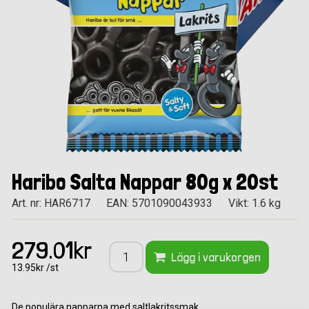
Haribo Salta Nappar 80g x 20st
Art. nr: HAR6717
EAN: 5701090043933
Vikt: 1.6 kg
279.01kr
Lägg i varukorgen
13.95kr /st
De populära napparna med saltlakritssmak