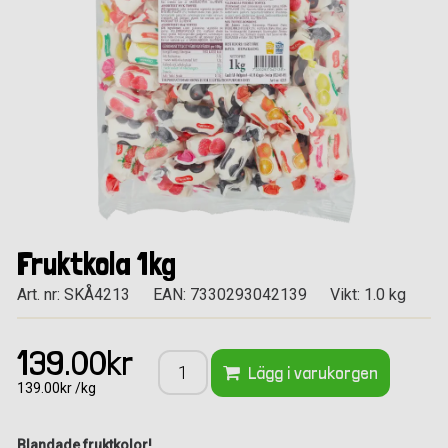
Fruktkola 1kg
Art. nr: SKÅ4213
EAN: 7330293042139
Vikt: 1.0 kg
139.00kr
Lägg i varukorgen
139.00kr /kg
Blandade fruktkolor!