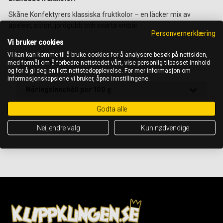
Skåne Konfektyrers klassiska fruktkolor – en läcker mix av
apelsin, citron, jordgubb och svarta vinbär.
Personvernerklæring
Vi bruker cookies
Vi kan kan komme til å bruke cookies for å analysere besøk på nettsiden,
Ingredienser
med formål om å forbedre nettstedet vårt, vise personlig tilpasset innhold
og for å gi deg en flott nettstedopplevelse. For mer informasjon om
informasjonskapslene vi bruker, åpne innstillingene.
Näringsinnehåll per 100 g
Godta alle
OBS! Det är alltid ingrediensförteckningen på förpackningen som gäller
Nei, endre valg
Kun nødvendige