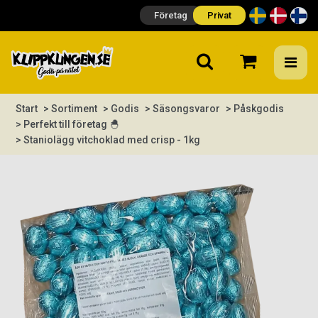
Företag
Privat
Start
> Sortiment
> Godis
> Säsongsvaror
> Påskgodis
> Perfekt till företag 🐣
> Staniolägg vitchoklad med crisp - 1kg