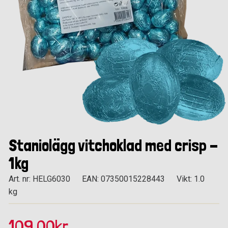
Staniolägg vitchoklad med crisp -
1kg
Art. nr: HELG6030
EAN: 07350015228443
Vikt: 1.0
kg
109.00kr