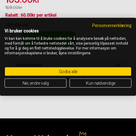
169.00kr
Rabatt : 60.00kr per artikel
109.00kr /st
Personvernerklæring
Vi bruker cookies
Lägg i varukorgen
Vi kan kan komme til å bruke cookies for å analysere besøk på nettsiden,
med formål om å forbedre nettstedet vårt, vise personlig tilpasset innhold
og for å gi deg en flott nettstedopplevelse. For mer informasjon om
informasjonskapslene vi bruker, åpne innstillingene.
Ingredienser
Godta alle
OBS! Det är alltid ingrediensförteckningen på förpackningen som gäller
Nei, endre valg
Kun nødvendige