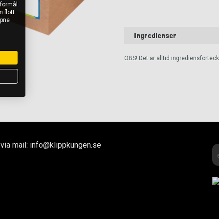
 formål
 flott
åpne
Ingredienser
OBS! Det är alltid ingrediensförte
via mail: info@klippkungen.se