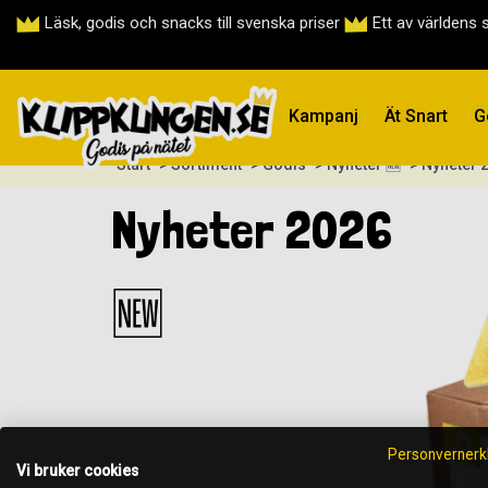
Läsk, godis och snacks till svenska priser
Ett av världens 
Kampanj
Ät Snart
G
Start
> Sortiment
> Godis
> Nyheter 🆕
> Nyheter 
Nyheter 2026
🆕
Personvernerk
Vi bruker cookies