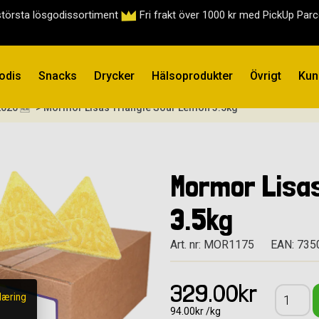
största lösgodissortiment
Fri frakt över 1000 kr med PickUp Par
odis
Snacks
Drycker
Hälsoprodukter
Övrigt
Kun
2026 🆕
> Mormor Lisas Triangle Sour Lemon 3.5kg
Mormor Lisas
3.5kg
Art. nr: MOR1175
EAN: 73
329.00kr
læring
94.00kr /kg