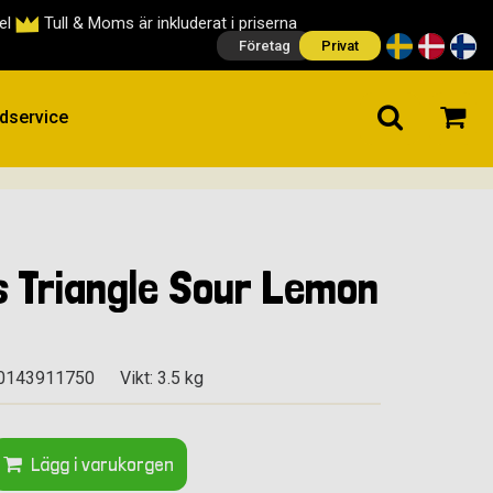
cel
Tull & Moms är inkluderat i priserna
Företag
Privat
dservice
 Triangle Sour Lemon
50143911750
Vikt: 3.5 kg
Lägg i varukorgen