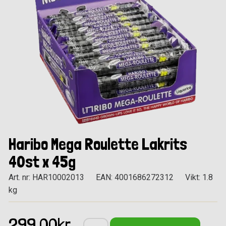
Haribo Mega Roulette Lakrits
40st x 45g
Art. nr: HAR10002013
EAN: 4001686272312
Vikt: 1.8
kg
299.00kr