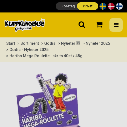
Företag
Privat
Start
> Sortiment
> Godis
> Nyheter 🆕
> Nyheter 2025
> Godis - Nyheter 2025
> Haribo Mega Roulette Lakrits 40st x 45g