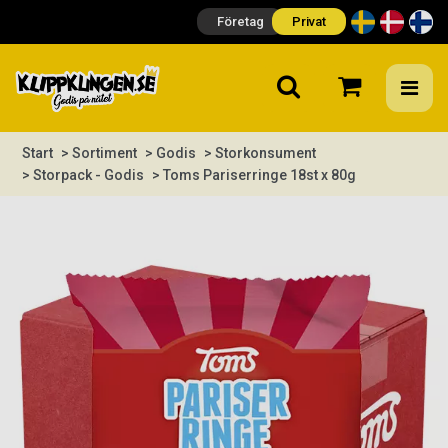
Företag
Privat
Start
> Sortiment
> Godis
> Storkonsument
> Storpack - Godis
> Toms Pariserringe 18st x 80g