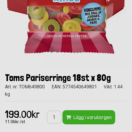
Toms Pariserringe 18st x 80g
Art. nr: TOM649800
EAN: 5774540649801
Vikt: 1.44
kg
199.00kr
Lägg i varukorgen
11.06kr /st