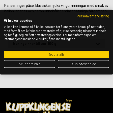
Pariserringe i påse, klassiska mjuka vingummiringar med smak av
hallon, ananas och päron. Innehåller endast naturliga färgämnen.
Personvernerklæring
Vi bruker cookies
Vi kan kan komme til å bruke cookies for å analysere besøk på nettsiden,
Ingredienser
med formål om å forbedre nettstedet vårt, vise personlig tilpasset innhold
og for å gi deg en flott nettstedopplevelse. For mer informasjon om
informasjonskapslene vi bruker, åpne innstillingene.
Näringsinnehåll per 100 g
Godta alle
OBS! Det är alltid ingrediensförteckningen på förpackningen som gäller
Nei, endre valg
Kun nødvendige