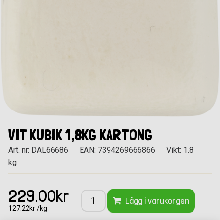
VIT KUBIK 1,8KG KARTONG
Art. nr: DAL66686
EAN: 7394269666866
Vikt: 1.8
kg
229.00kr
Lägg i varukorgen
127.22kr /kg