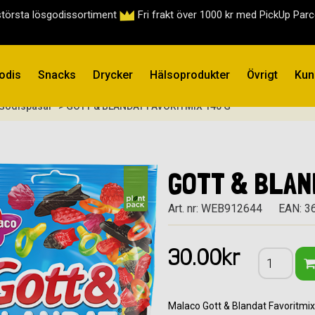
största lösgodissortiment
Fri frakt över 1000 kr med PickUp Par
odis
Snacks
Drycker
Hälsoprodukter
Övrigt
Kun
 Godispåsar
> GOTT & BLANDAT FAVORITMIX 140 G
GOTT & BLAN
Art. nr: WEB912644
EAN: 3
30.00kr
Malaco Gott & Blandat Favoritmix 