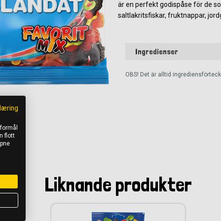
är en perfekt godispåse för de som
saltlakritsfiskar, fruktnappar, jordg
Ingredienser
OBS! Det är alltid ingrediensförte
læring
 formål
 flott
åpne
Liknande produkter