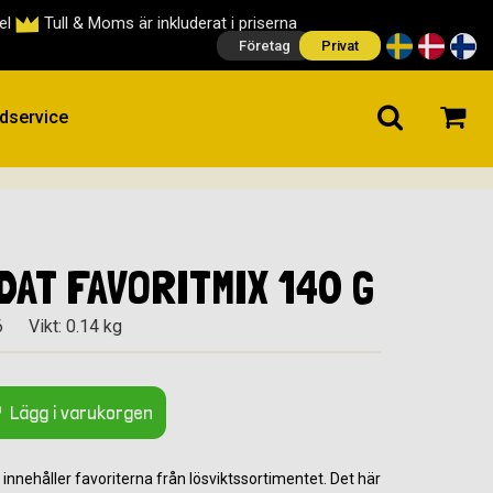
cel
Tull & Moms är inkluderat i priserna
Företag
Privat
dservice
DAT FAVORITMIX 140 G
6
Vikt: 0.14 kg
Lägg i varukorgen
innehåller favoriterna från lösviktssortimentet. Det här