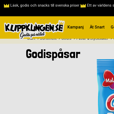
Läsk, godis och snacks till svenska priser
Ett av världens 
Kampanj
Ät Snart
G
Start
> Sortiment
> Godis
> Påsar & Stycksaker
>
Godispåsar