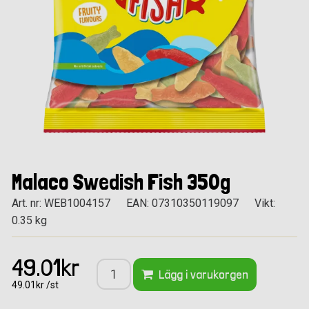
Malaco Swedish Fish 350g
Art. nr: WEB1004157
EAN: 07310350119097
Vikt:
0.35 kg
49.01kr
Lägg i varukorgen
49.01kr /st