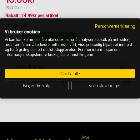
25.00kr
Rabatt : 14.99kr per artikel
10.00kr /st
Personvernerklæring
Vi bruker cookies
Lägg i varukorgen
Vi kan kan komme til å bruke cookies for å analysere besøk på nettsiden,
med formål om å forbedre nettstedet vårt, vise personlig tilpasset innhold
og for å gi deg en flott nettstedopplevelse. For mer informasjon om
informasjonskapslene vi bruker, åpne innstillingene.
Ingredienser
Godta alle
OBS! Det är alltid ingrediensförteckningen på förpackningen som gäller
Nei, endre valg
Kun nødvendige