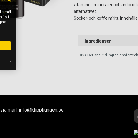
vitaminer, mineraler och antioxi
alternativet.
 formål
 flott
Socker-och koffeinfritt. Innehåll
åpne
Ingredienser
OBS! Det är alltid ingrediensförte
via mail: info@klippkungen.se