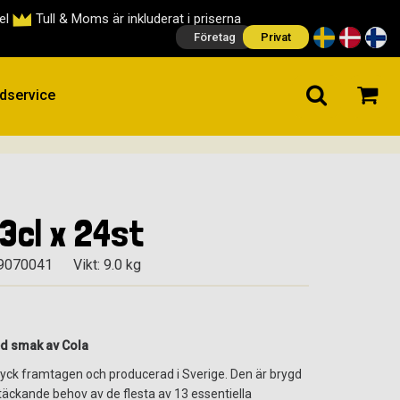
cel
Tull & Moms är inkluderat i priserna
Företag
Privat
dservice
33cl x 24st
9070041
Vikt: 9.0 kg
ed smak av Cola
ryck framtagen och producerad i Sverige. Den är brygd
äckande behov av de flesta av 13 essentiella