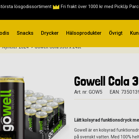
största lösgodissortiment
Fri frakt över 1000 kr med PickUp Par
odis
Snacks
Drycker
Hälsoprodukter
Övrigt
Kun
- Nyheter 2024
> Gowell Cola 33cl x 24st
Gowell Cola 
Art. nr: GOW5
EAN: 735013
Lätt kolsyrad funktionsdryck m
Gowell är en kolsyrad funktionsd
på svenskt vatten. Med 100% helt
læring