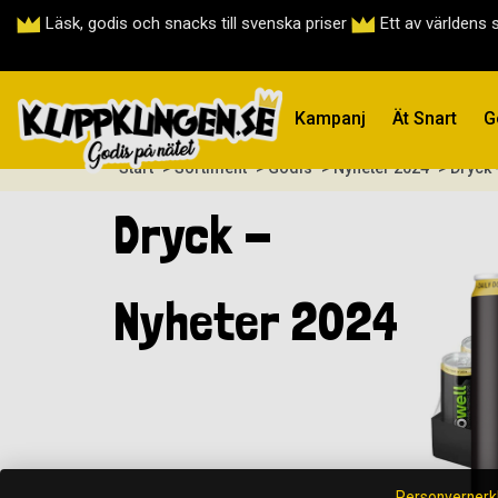
Läsk, godis och snacks till svenska priser
Ett av världens 
Kampanj
Ät Snart
G
Start
> Sortiment
> Godis
> Nyheter 2024
> Dryck 
Dryck -
Nyheter 2024
Personvernerk