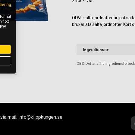
25.00kr /st
læring
 formål
OLWs salta jordnötter är just salta
 flott
brukar äta salta jordnötter. Kort o
åpne
Ingredienser
OBS! Det är alltid ingrediensförte
via mail: info@klippkungen.se