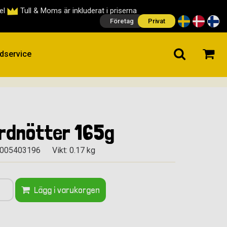
cel
Tull & Moms är inkluderat i priserna
Företag
Privat
dservice
rdnötter 165g
0005403196
Vikt: 0.17 kg
Lägg i varukorgen