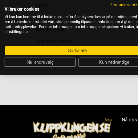
Personvernerk
Dipmix
Vi bruker cookies
Nötter
Vi kan kan komme til å bruke cookies for å analysere besøk på nettsiden, med
om å forbedre nettstedet vårt, vise personlig tilpasset innhold og for å gi deg en
nettstedopplevelse. For mer informasjon om informasjonskapslene vi bruker, 
Jordnötsringar
innstillingene.
Veganska snacks
Godta alle
Nötter
Nei, endre valg
Kun nødvendige
Nå oss 