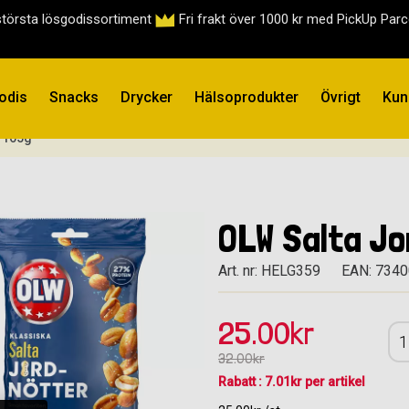
största lösgodissortiment
Fri frakt över 1000 kr med PickUp Par
odis
Snacks
Drycker
Hälsoprodukter
Övrigt
Kun
r 165g
OLW Salta Jo
Art. nr: HELG359
EAN: 734
25.00kr
32.00kr
Rabatt : 7.01kr per artikel