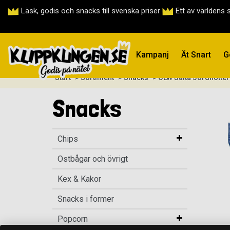
Läsk, godis och snacks till svenska priser
Ett av världens 
Kampanj
Ät Snart
G
Start
> Sortiment
> Snacks
> OLW Salta Jordnötte
Snacks
Chips
Ostbågar och övrigt
Kex & Kakor
Snacks i former
Popcorn