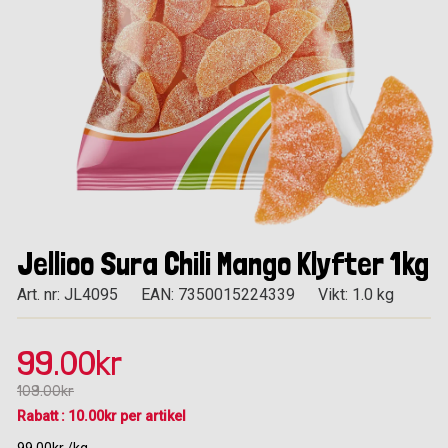
Jellioo Sura Chili Mango Klyfter 1kg
Art. nr: JL4095
EAN: 7350015224339
Vikt: 1.0 kg
99.00kr
109.00kr
Rabatt : 10.00kr per artikel