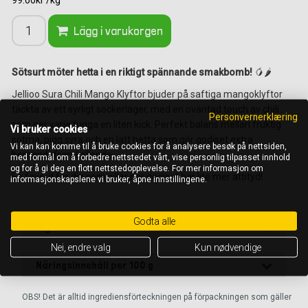
99.00kr /kg
Lägg i varukorgen
Sötsurt möter hetta i en riktigt spännande smakbomb!
🥭🌶️
Jellioo Sura Chili Mango Klyftor bjuder på saftiga mangoklyftor
täckta av ett syrligt sockerlager, med en oväntad touch av chili
Personvernerklæring
som ger varje tugga en liten kick. Perfekt balans mellan fruktig
Vi bruker cookies
sötma, pigg syra och en lätt hetta som gör godiset extra
Vi kan kan komme til å bruke cookies for å analysere besøk på nettsiden,
beroendeframkallande.
med formål om å forbedre nettstedet vårt, vise personlig tilpasset innhold
og for å gi deg en flott nettstedopplevelse. For mer informasjon om
En favorit för dig som gillar när godiset har lite mer attityd!
informasjonskapslene vi bruker, åpne innstillingene.
Godta alle
Ingredienser
Nei, endre valg
Kun nødvendige
Näringsinnehåll per 100 g
OBS! Det är alltid ingrediensförteckningen på förpackningen som gäller